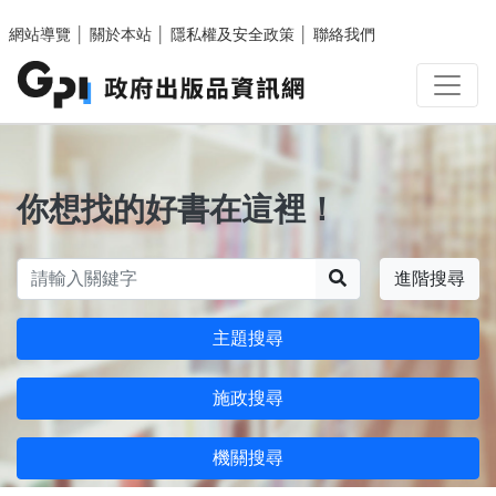
跳至主要內容區塊
網站導覽
│
關於本站
│
隱私權及安全政策
│
聯絡我們
你想找的好書在這裡！
搜尋
進階搜尋
主題搜尋
施政搜尋
機關搜尋