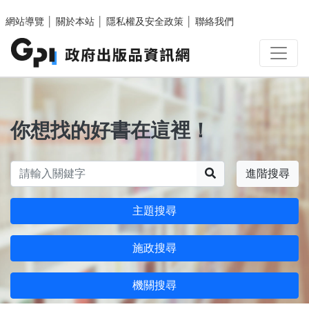
跳至主要內容區塊
網站導覽
│
關於本站
│
隱私權及安全政策
│
聯絡我們
你想找的好書在這裡！
搜尋
進階搜尋
主題搜尋
施政搜尋
機關搜尋