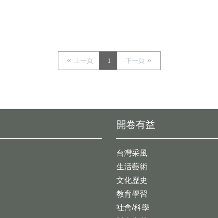
上一頁
1
下一頁
開卷有益
台灣采風
生活藝術
文化歷史
教育學習
社會/科學