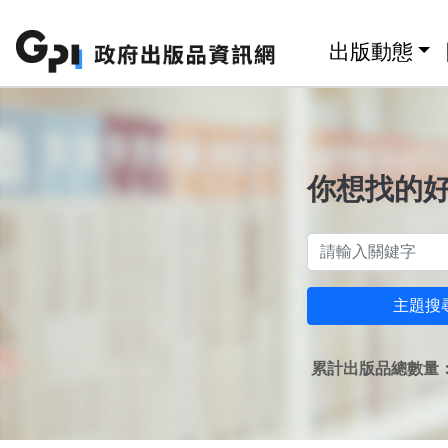
跳至主要內容區塊
:::
出版動態
你想找的
主題搜
累計出版品總數量：1