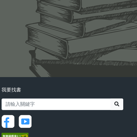
我要找書
搜尋