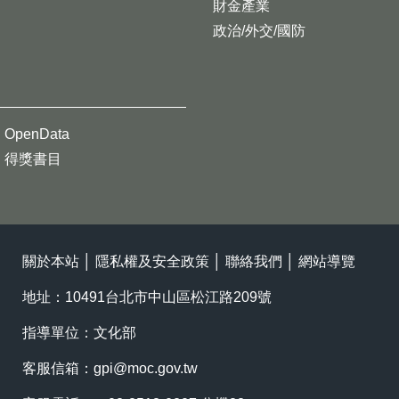
財金產業
政治/外交/國防
OpenData
得獎書目
關於本站
│
隱私權及安全政策
│
聯絡我們
│
網站導覽
地址：10491台北市中山區松江路209號
指導單位：文化部
客服信箱：
gpi@moc.gov.tw