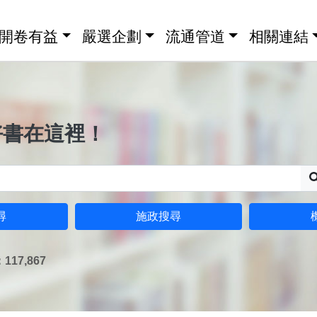
開卷有益
嚴選企劃
流通管道
相關連結
好書在這裡！
尋
施政搜尋
17,867