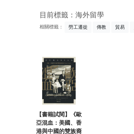
:::
目前標籤：海外留學
相關標籤：
勞工遷徙
傳教
貿易
【書籍試閱】《歐
亞混血：美國、香
港與中國的雙族裔