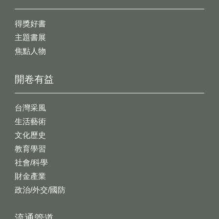
得獎好書
主題書展
焦點人物
開卷有益
台灣采風
生活藝術
文化歷史
教育學習
社會/科學
財金產業
政治/外交/國防
流通管道