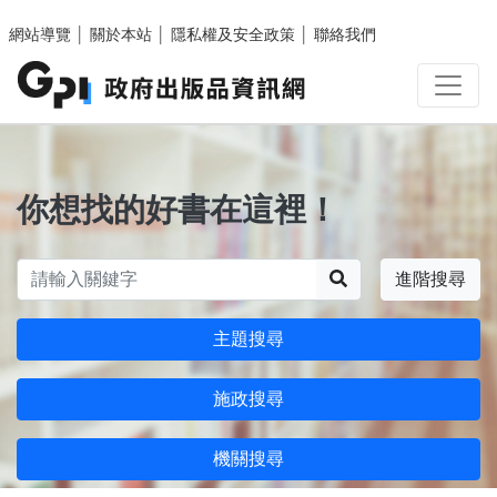
跳至主要內容區塊
網站導覽
│
關於本站
│
隱私權及安全政策
│
聯絡我們
你想找的好書在這裡！
搜尋
進階搜尋
主題搜尋
施政搜尋
機關搜尋