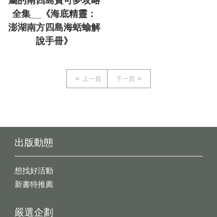
屬的南四島寶可夢攻略
全集__《海底精靈：
澎湖南方四島海蛞蝓解
說手冊》
上一頁
下一頁
出版動態
想找好活動
新書特推薦
嚴選企劃