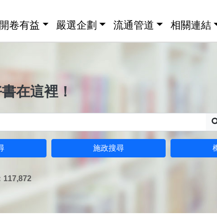
開卷有益
嚴選企劃
流通管道
相關連結
好書在這裡！
尋
施政搜尋
17,872