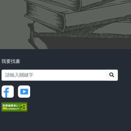
我要找書
搜尋