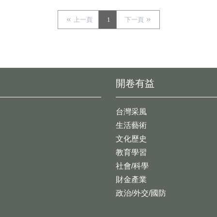
上一頁
1
下一頁
開卷有益
台灣采風
生活藝術
文化歷史
教育學習
社會/科學
財金產業
政治/外交/國防