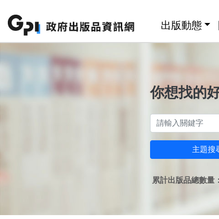
跳至主要內容區塊
:::
出版動態
你想找的
主題搜
累計出版品總數量：1