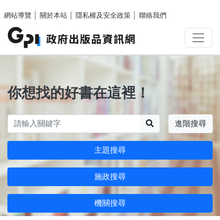
跳至主要內容區塊
網站導覽
│
關於本站
│
隱私權及安全政策
│
聯絡我們
你想找的好書在這裡！
搜尋
進階搜尋
主題搜尋
施政搜尋
機關搜尋