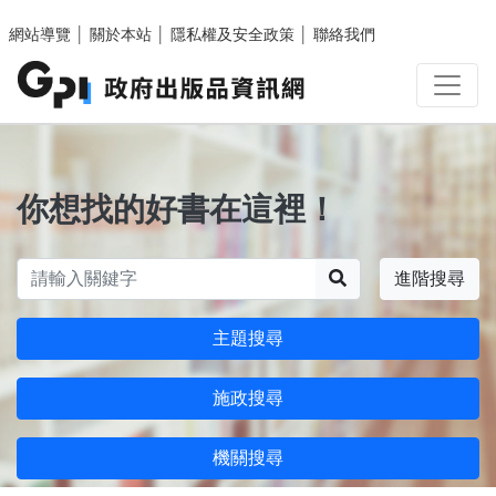
跳至主要內容區塊
網站導覽
│
關於本站
│
隱私權及安全政策
│
聯絡我們
你想找的好書在這裡！
搜尋
進階搜尋
主題搜尋
施政搜尋
機關搜尋