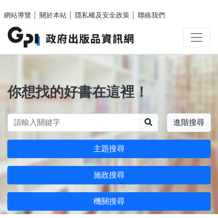
跳至主要內容區塊
網站導覽
│
關於本站
│
隱私權及安全政策
│
聯絡我們
你想找的好書在這裡！
搜尋
進階搜尋
主題搜尋
施政搜尋
機關搜尋