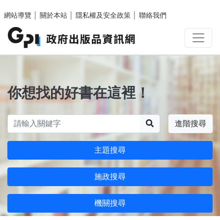
跳至主要內容區塊
網站導覽
│
關於本站
│
隱私權及安全政策
│
聯絡我們
你想找的好書在這裡！
搜尋
進階搜尋
主題搜尋
施政搜尋
機關搜尋