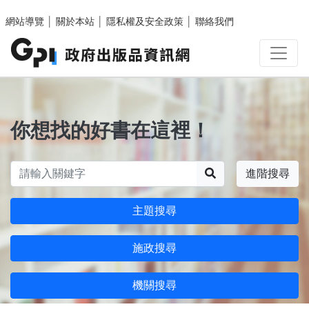
跳至主要內容區塊
網站導覽
│
關於本站
│
隱私權及安全政策
│
聯絡我們
你想找的好書在這裡！
搜尋
進階搜尋
主題搜尋
施政搜尋
機關搜尋