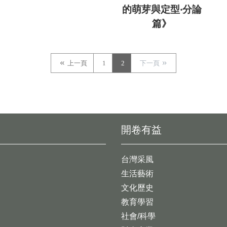
的萌芽與定型‧分論
篇》
上一頁
1
2
下一頁
開卷有益
台灣采風
生活藝術
文化歷史
教育學習
社會/科學