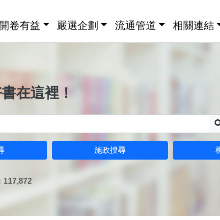
開卷有益
嚴選企劃
流通管道
相關連結
好書在這裡！
尋
施政搜尋
17,872