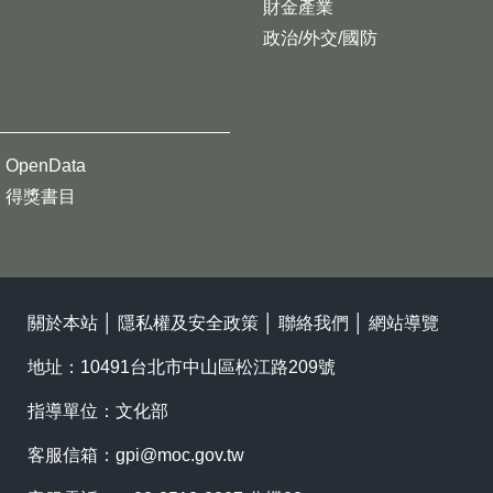
財金產業
政治/外交/國防
OpenData
得獎書目
關於本站
│
隱私權及安全政策
│
聯絡我們
│
網站導覽
地址：10491台北市中山區松江路209號
指導單位：文化部
客服信箱：
gpi@moc.gov.tw