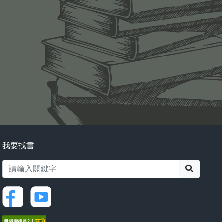
我要找書
搜尋