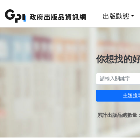
跳至主要內容區塊
:::
出版動態
你想找的
主題搜
累計出版品總數量：1