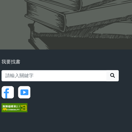
我要找書
搜尋