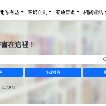
開卷有益
嚴選企劃
流通管道
相關連結
好書在這裡！
尋
施政搜尋
17,872