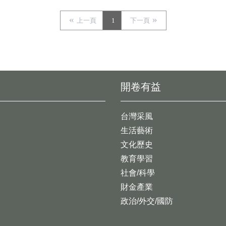
上一頁
1
下一頁
開卷有益
台灣采風
生活藝術
文化歷史
教育學習
社會/科學
財金產業
政治/外交/國防