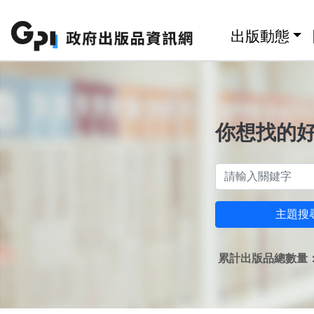
跳至主要內容區塊
:::
出版動態
你想找的
主題搜
累計出版品總數量：1