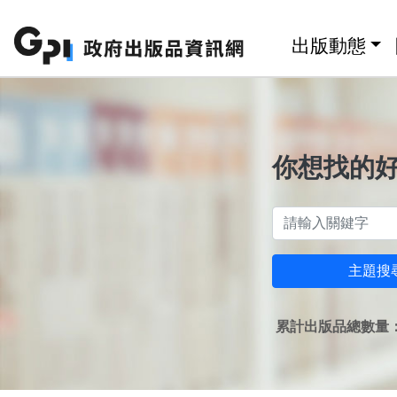
跳至主要內容區塊
:::
出版動態
你想找的
主題搜
累計出版品總數量：1