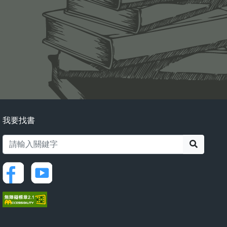
我要找書
搜尋