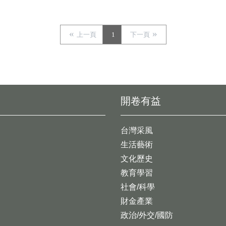
上一頁
1
下一頁
開卷有益
台灣采風
生活藝術
文化歷史
教育學習
社會/科學
財金產業
政治/外交/國防