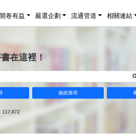
開卷有益
嚴選企劃
流通管道
相關連結
好書在這裡！
尋
施政搜尋
17,872