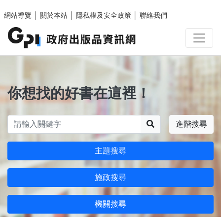
跳至主要內容區塊
網站導覽
│
關於本站
│
隱私權及安全政策
│
聯絡我們
你想找的好書在這裡！
搜尋
進階搜尋
主題搜尋
施政搜尋
機關搜尋