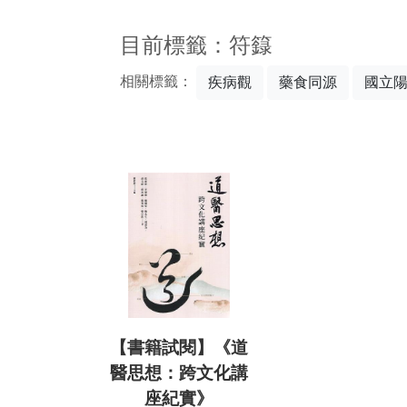
:::
目前標籤：符籙
相關標籤：
疾病觀
藥食同源
國立
【書籍試閱】《道
醫思想：跨文化講
座紀實》