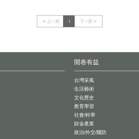
上一頁
1
下一頁
開卷有益
台灣采風
生活藝術
文化歷史
教育學習
社會/科學
財金產業
政治/外交/國防