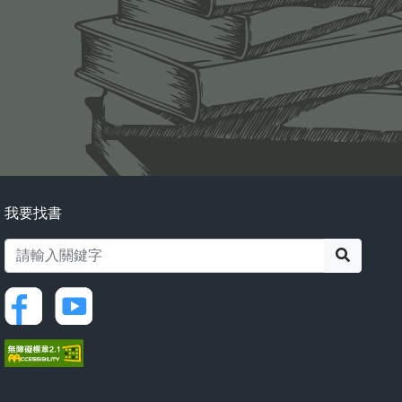
我要找書
搜尋