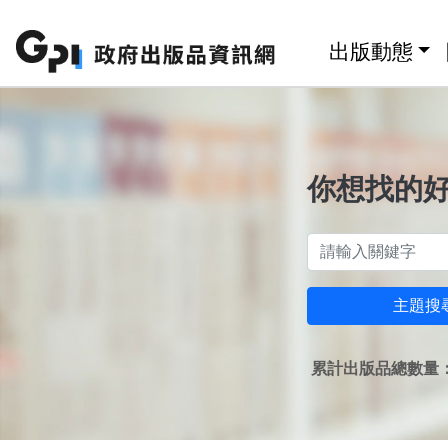
跳至主要內容區塊
:::
出版動態
你想找的
主題搜
累計出版品總數量：1