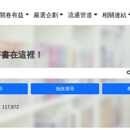
開卷有益
嚴選企劃
流通管道
相關連結
好書在這裡！
尋
施政搜尋
17,872