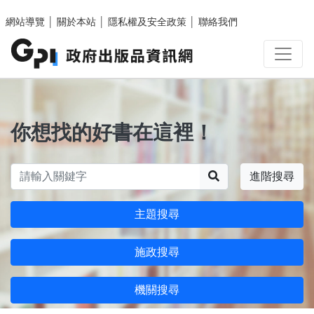
跳至主要內容區塊
網站導覽
│
關於本站
│
隱私權及安全政策
│
聯絡我們
你想找的好書在這裡！
搜尋
進階搜尋
主題搜尋
施政搜尋
機關搜尋