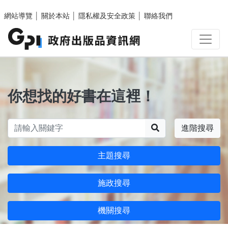
跳至主要內容區塊
網站導覽
│
關於本站
│
隱私權及安全政策
│
聯絡我們
你想找的好書在這裡！
搜尋
進階搜尋
主題搜尋
施政搜尋
機關搜尋