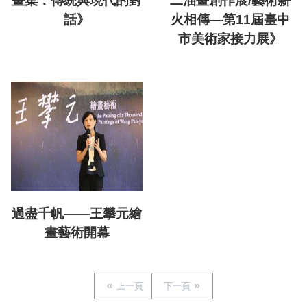
畫集：傳統與現代的對
二油畫創作展/藝術薪
話》
火相傳—第11屆臺中
市美術家接力展》
過盡千帆——王攀元繪
畫藝術開幕
上一頁
下一頁