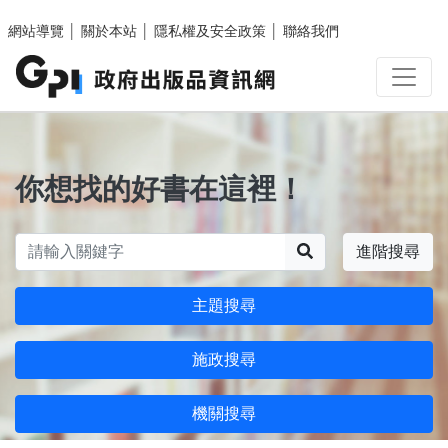
跳至主要內容區塊
網站導覽
│
關於本站
│
隱私權及安全政策
│
聯絡我們
你想找的好書在這裡！
搜尋
進階搜尋
主題搜尋
施政搜尋
機關搜尋