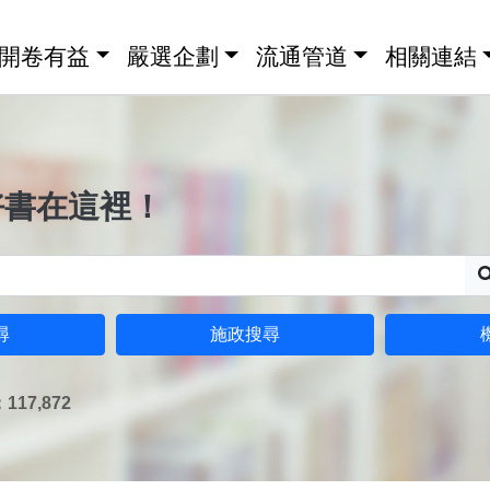
開卷有益
嚴選企劃
流通管道
相關連結
好書在這裡！
尋
施政搜尋
17,872