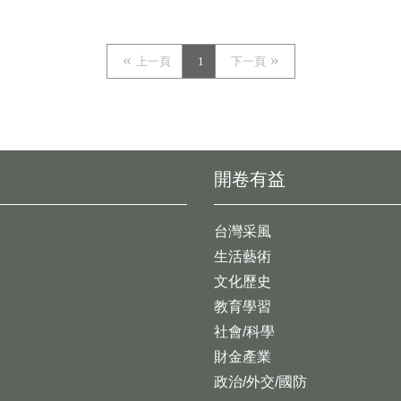
上一頁
1
下一頁
開卷有益
台灣采風
生活藝術
文化歷史
教育學習
社會/科學
財金產業
政治/外交/國防