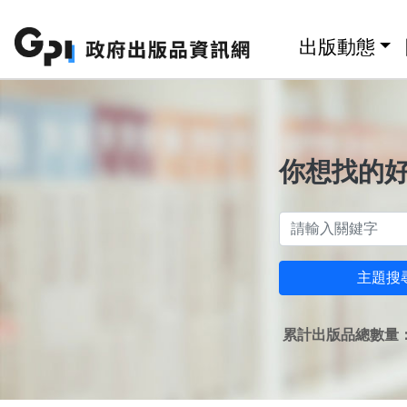
跳至主要內容區塊
:::
出版動態
你想找的
主題搜
累計出版品總數量：1