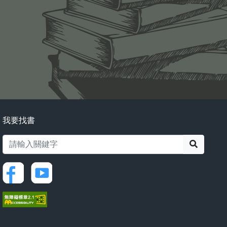
我要找書
搜尋