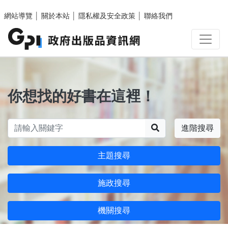
跳至主要內容區塊
網站導覽
│
關於本站
│
隱私權及安全政策
│
聯絡我們
你想找的好書在這裡！
搜尋
進階搜尋
主題搜尋
施政搜尋
機關搜尋