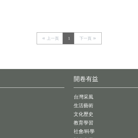
上一頁
1
下一頁
開卷有益
台灣采風
生活藝術
文化歷史
教育學習
社會/科學