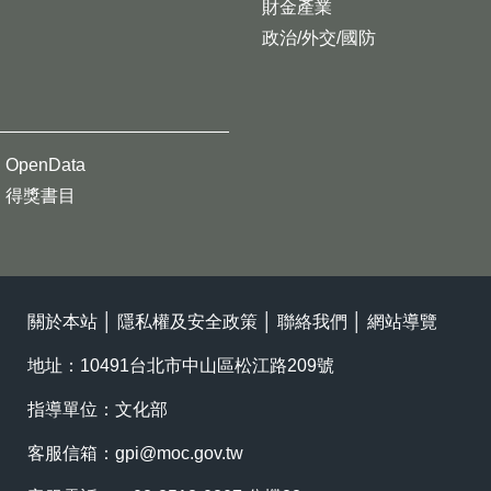
財金產業
政治/外交/國防
OpenData
得獎書目
關於本站
│
隱私權及安全政策
│
聯絡我們
│
網站導覽
地址：10491台北市中山區松江路209號
指導單位：文化部
客服信箱：
gpi@moc.gov.tw