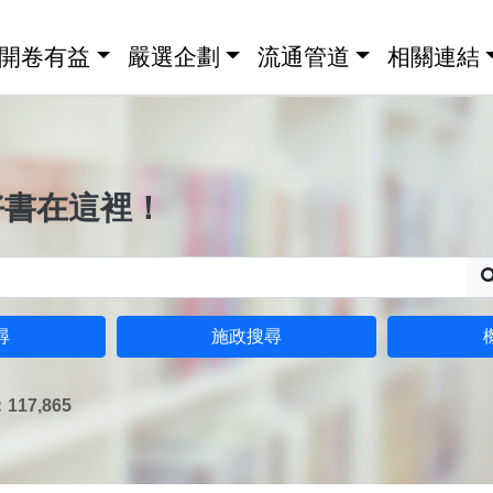
開卷有益
嚴選企劃
流通管道
相關連結
好書在這裡！
尋
施政搜尋
17,865