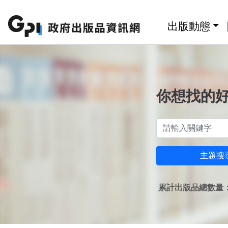
跳至主要內容區塊
:::
出版動態
你想找的
主題搜
累計出版品總數量：1