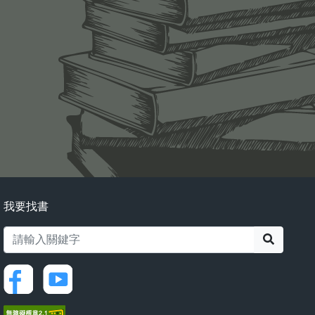
我要找書
搜尋