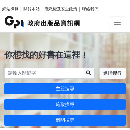
跳至主要內容區塊
網站導覽
│
關於本站
│
隱私權及安全政策
│
聯絡我們
你想找的好書在這裡！
搜尋
進階搜尋
主題搜尋
施政搜尋
機關搜尋