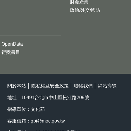
財金產業
政治/外交/國防
OpenData
得獎書目
關於本站
│
隱私權及安全政策
│
聯絡我們
│
網站導覽
地址：10491台北市中山區松江路209號
指導單位：文化部
客服信箱：
gpi@moc.gov.tw