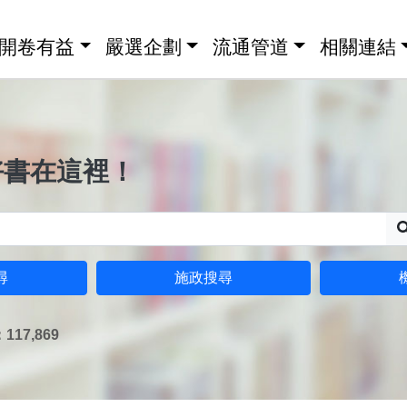
開卷有益
嚴選企劃
流通管道
相關連結
好書在這裡！
尋
施政搜尋
17,869