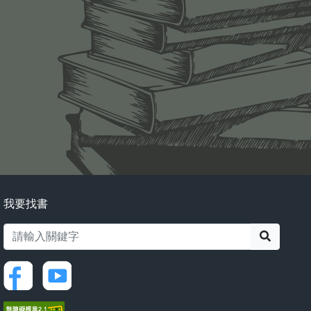
我要找書
搜尋