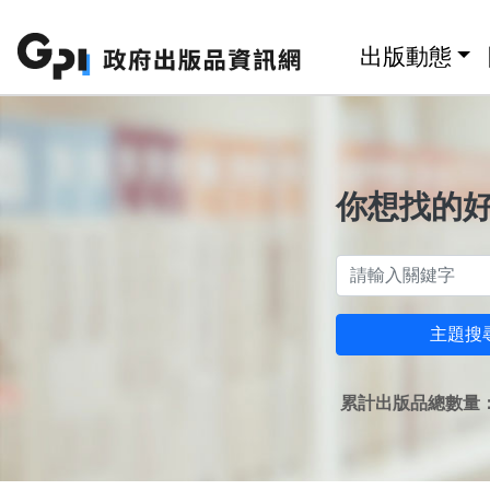
跳至主要內容區塊
:::
出版動態
你想找的
主題搜
累計出版品總數量：1