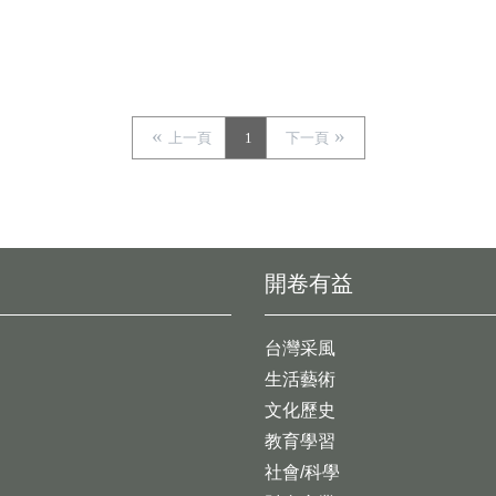
上一頁
1
下一頁
開卷有益
台灣采風
生活藝術
文化歷史
教育學習
社會/科學