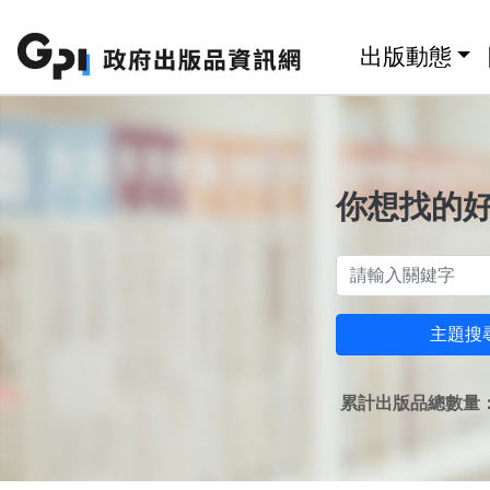
跳至主要內容區塊
:::
出版動態
你想找的
主題搜
累計出版品總數量：1