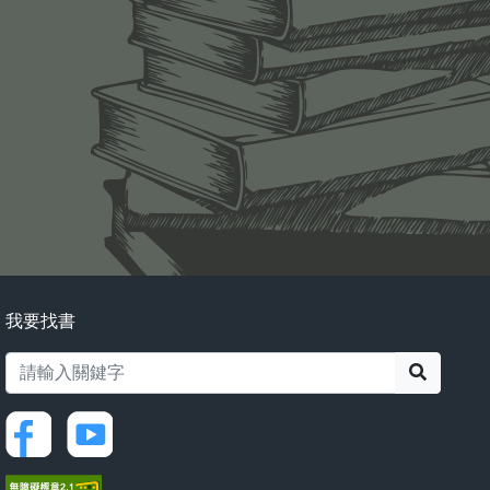
我要找書
搜尋