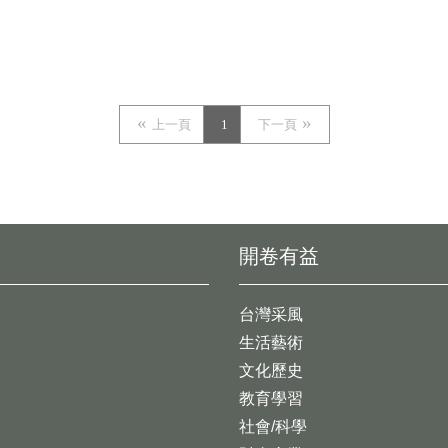
上一頁
1
下一頁
開卷有益
台灣采風
生活藝術
文化歷史
教育學習
社會/科學