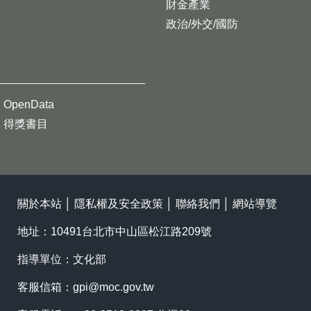
財金產業
政治/外交/國防
OpenData
得獎書目
關於本站
│
隱私權及安全政策
│
聯絡我們
│
網站導覽
地址：10491台北市中山區松江路209號
指導單位：文化部
客服信箱：
gpi@moc.gov.tw