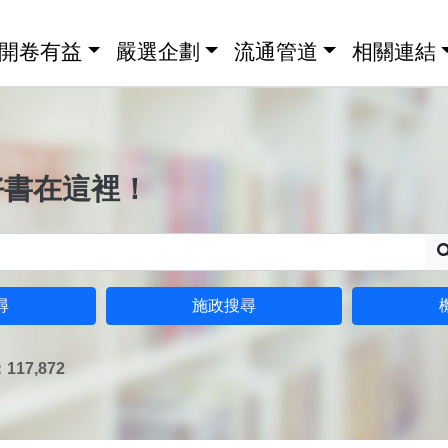
開卷有益
嚴選企劃
流通管道
相關連結
好書在這裡！
尋
施政搜尋
17,872