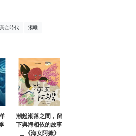
黃金時代
湯唯
洋
潮起潮落之間，留
季
下與海相依的故事
＿《海女阿嬤》