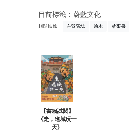
:::
目前標籤：蔚藍文化
相關標籤：
左營舊城
繪本
故事書
【書籍試閱】
《走，進城玩一
天》