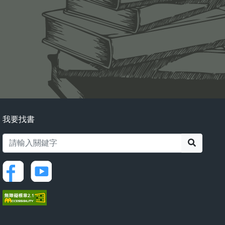
我要找書
搜尋