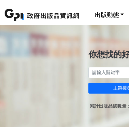
跳至主要內容區塊
:::
出版動態
你想找的
主題搜
累計出版品總數量：1