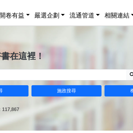
開卷有益
嚴選企劃
流通管道
相關連結
好書在這裡！
尋
施政搜尋
17,867