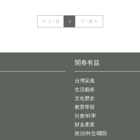
上一頁
1
下一頁
開卷有益
台灣采風
生活藝術
文化歷史
教育學習
社會/科學
財金產業
政治/外交/國防