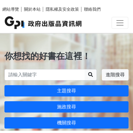
跳至主要內容區塊
網站導覽
│
關於本站
│
隱私權及安全政策
│
聯絡我們
你想找的好書在這裡！
搜尋
進階搜尋
主題搜尋
施政搜尋
機關搜尋