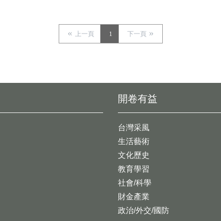
上一頁
1
下一頁
開卷有益
台灣采風
生活藝術
文化歷史
教育學習
社會/科學
財金產業
政治/外交/國防