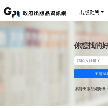
跳至主要內容區塊
:::
出版動態
你想找的
主題搜
累計出版品總數量：1