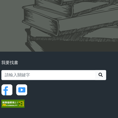
我要找書
搜尋