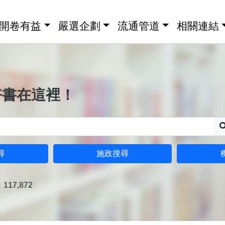
開卷有益
嚴選企劃
流通管道
相關連結
好書在這裡！
尋
施政搜尋
17,872