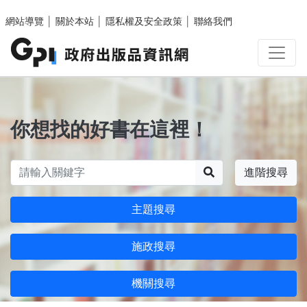
跳至主要內容區塊
網站導覽
│
關於本站
│
隱私權及安全政策
│
聯絡我們
你想找的好書在這裡！
搜尋
進階搜尋
主題搜尋
施政搜尋
機關搜尋