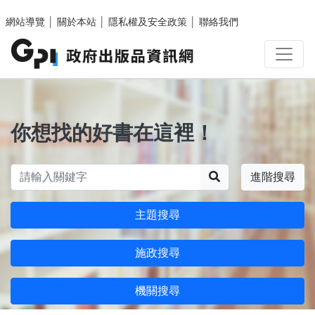
跳至主要內容區塊
網站導覽
│
關於本站
│
隱私權及安全政策
│
聯絡我們
你想找的好書在這裡！
搜尋
進階搜尋
主題搜尋
施政搜尋
機關搜尋