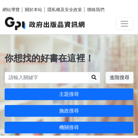
跳至主要內容區塊
網站導覽
│
關於本站
│
隱私權及安全政策
│
聯絡我們
你想找的好書在這裡！
搜尋
進階搜尋
主題搜尋
施政搜尋
機關搜尋