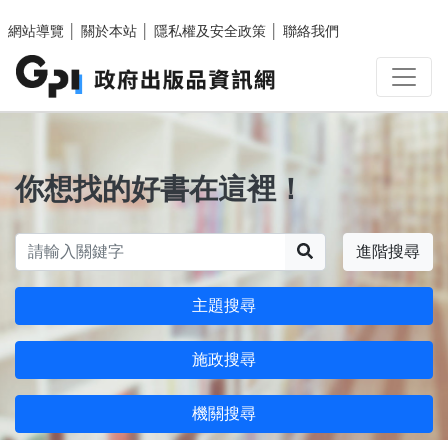
跳至主要內容區塊
網站導覽
│
關於本站
│
隱私權及安全政策
│
聯絡我們
你想找的好書在這裡！
搜尋
進階搜尋
主題搜尋
施政搜尋
機關搜尋