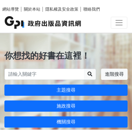
跳至主要內容區塊
網站導覽
│
關於本站
│
隱私權及安全政策
│
聯絡我們
你想找的好書在這裡！
搜尋
進階搜尋
主題搜尋
施政搜尋
機關搜尋