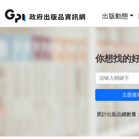
跳至主要內容區塊
:::
出版動態
你想找的
主題搜
累計出版品總數量：1