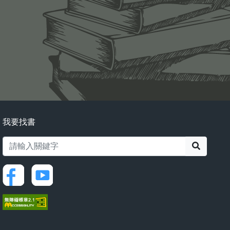
我要找書
搜尋