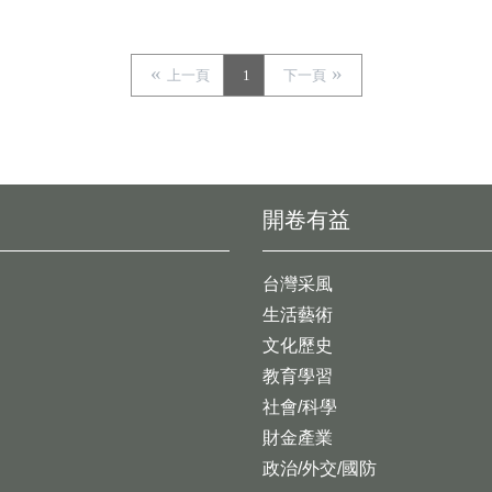
上一頁
1
下一頁
開卷有益
台灣采風
生活藝術
文化歷史
教育學習
社會/科學
財金產業
政治/外交/國防