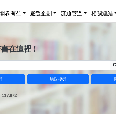
開卷有益
嚴選企劃
流通管道
相關連結
好書在這裡！
尋
施政搜尋
17,872