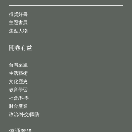
得獎好書
主題書展
焦點人物
開卷有益
台灣采風
生活藝術
文化歷史
教育學習
社會/科學
財金產業
政治/外交/國防
流通管道