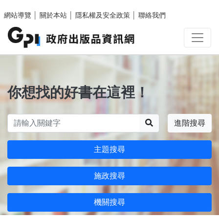
跳至主要內容區塊
網站導覽
│
關於本站
│
隱私權及安全政策
│
聯絡我們
你想找的好書在這裡！
搜尋
進階搜尋
主題搜尋
施政搜尋
機關搜尋