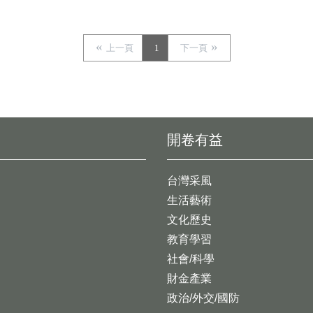
上一頁
1
下一頁
開卷有益
台灣采風
生活藝術
文化歷史
教育學習
社會/科學
財金產業
政治/外交/國防