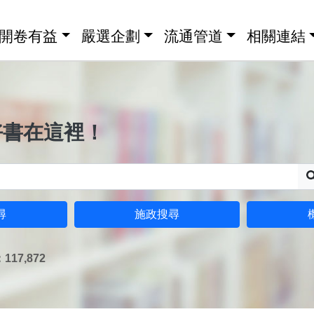
開卷有益
嚴選企劃
流通管道
相關連結
好書在這裡！
尋
施政搜尋
17,872