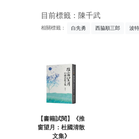
:::
目前標籤：陳千武
相關標籤：
白先勇
西脇順三郎
波
【書籍試閱】《推
窗望月：杜國清散
文集》