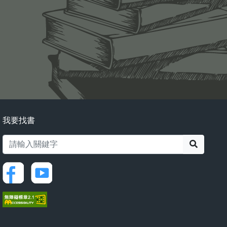
我要找書
搜尋