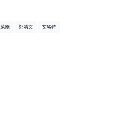
特萊爾
鄭清文
艾略特