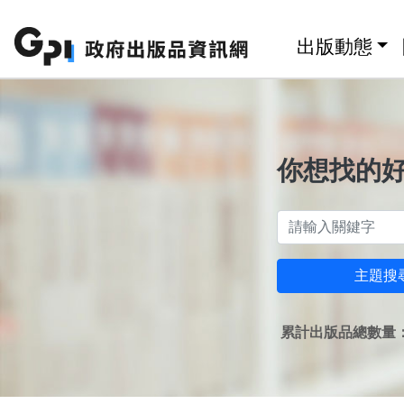
跳至主要內容區塊
:::
出版動態
你想找的
主題搜
累計出版品總數量：1