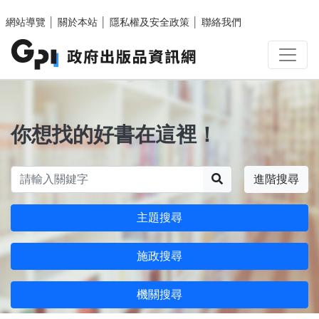
跳至主要內容區塊
網站導覽
│
關於本站
│
隱私權及安全政策
│
聯絡我們
你想找的好書在這裡！
搜尋
進階搜尋
主題搜尋
施政搜尋
機關搜尋