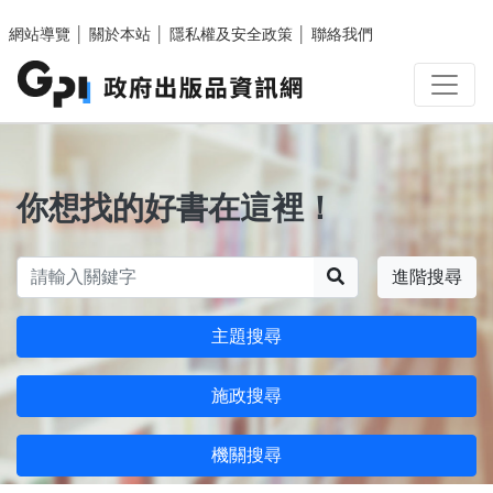
跳至主要內容區塊
網站導覽
│
關於本站
│
隱私權及安全政策
│
聯絡我們
你想找的好書在這裡！
搜尋
進階搜尋
主題搜尋
施政搜尋
機關搜尋