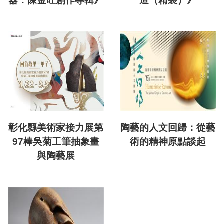
器：陳金旺創作專輯》
造（精裝）》
彰化縣美術家接力展第
陶藝的人文回歸：從藝
97棒吳菊工筆抽象畫
術的精神原點談起
與陶藝展