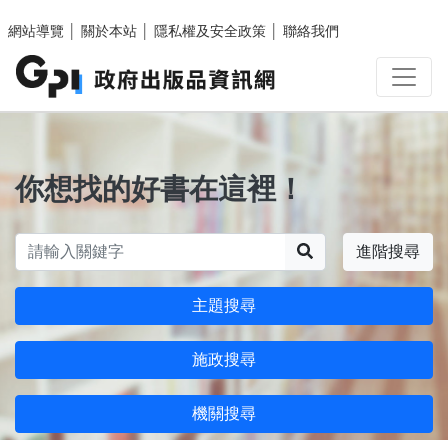
跳至主要內容區塊
網站導覽
│
關於本站
│
隱私權及安全政策
│
聯絡我們
你想找的好書在這裡！
搜尋
進階搜尋
主題搜尋
施政搜尋
機關搜尋