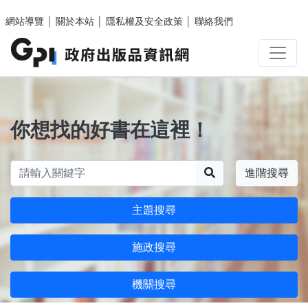
跳至主要內容區塊
網站導覽
│
關於本站
│
隱私權及安全政策
│
聯絡我們
你想找的好書在這裡！
搜尋
進階搜尋
主題搜尋
施政搜尋
機關搜尋