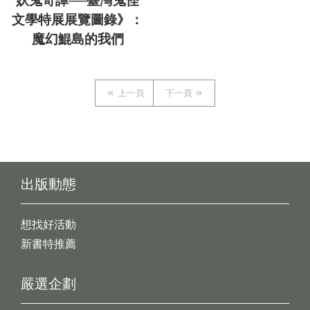
妖鬼奇譚──臺灣鬼怪
文學特展展覽圖錄》：
魔幻鯤島的我們
上一頁
下一頁
出版動態
想找好活動
新書特推薦
嚴選企劃