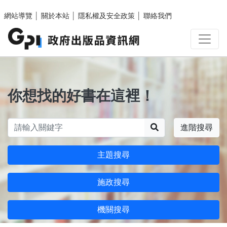
跳至主要內容區塊
網站導覽
│
關於本站
│
隱私權及安全政策
│
聯絡我們
你想找的好書在這裡！
搜尋
進階搜尋
主題搜尋
施政搜尋
機關搜尋