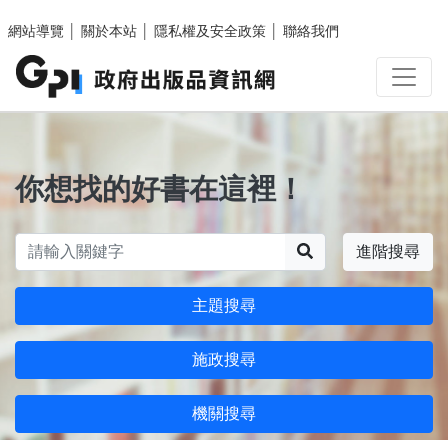
跳至主要內容區塊
網站導覽
│
關於本站
│
隱私權及安全政策
│
聯絡我們
你想找的好書在這裡！
搜尋
進階搜尋
主題搜尋
施政搜尋
機關搜尋