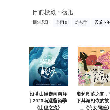
:::
目前標籤：魯迅
相關標籤：
苦雨齋
許鞍華
秀威下
沿著山徑走向海洋
潮起潮落之間，
| 2026南迴藝術季
下與海相依的故
《山徑之流》
＿《海女阿嬤