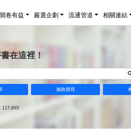
開卷有益
嚴選企劃
流通管道
相關連結
好書在這裡！
尋
施政搜尋
17,865