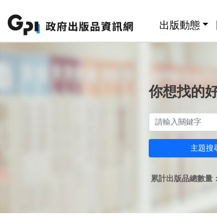
跳至主要內容區塊
:::
出版動態
你想找的
主題搜
累計出版品總數量：1