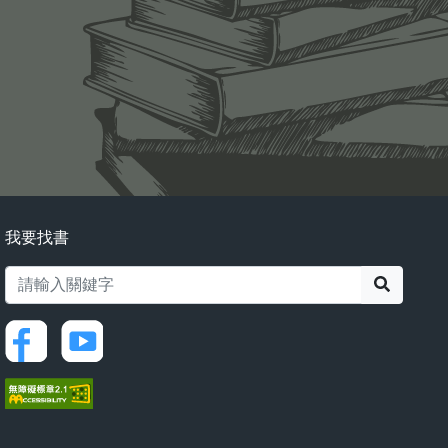
我要找書
搜尋