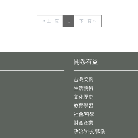
上一頁
1
下一頁
開卷有益
台灣采風
生活藝術
文化歷史
教育學習
社會/科學
財金產業
政治/外交/國防