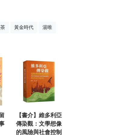
午茶
黃金時代
湯唯
留
【書介】維多利亞
事
傳染觀：文學想像
》
的風險與社會控制