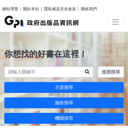
跳至主要內容區塊
網站導覽
│
關於本站
│
隱私權及安全政策
│
聯絡我們
你想找的好書在這裡！
搜尋
進階搜尋
主題搜尋
施政搜尋
機關搜尋