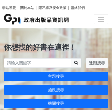
跳至主要內容區塊
網站導覽
│
關於本站
│
隱私權及安全政策
│
聯絡我們
你想找的好書在這裡！
搜尋
進階搜尋
主題搜尋
施政搜尋
機關搜尋