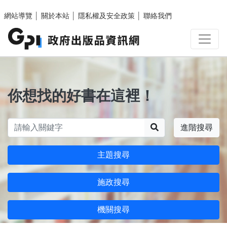
跳至主要內容區塊
網站導覽
│
關於本站
│
隱私權及安全政策
│
聯絡我們
你想找的好書在這裡！
搜尋
進階搜尋
主題搜尋
施政搜尋
機關搜尋