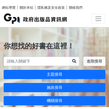
跳至主要內容區塊
網站導覽
│
關於本站
│
隱私權及安全政策
│
聯絡我們
你想找的好書在這裡！
搜尋
進階搜尋
主題搜尋
施政搜尋
機關搜尋