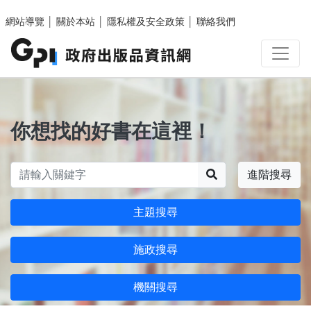
跳至主要內容區塊
網站導覽
│
關於本站
│
隱私權及安全政策
│
聯絡我們
你想找的好書在這裡！
搜尋
進階搜尋
主題搜尋
施政搜尋
機關搜尋