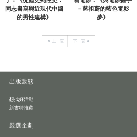
了！《從豔史到性史：
看電影：《與電影握手
同志書寫與近現代中國
－藍祖蔚的藍色電影
的男性建構》
夢》
上一頁
下一頁
出版動態
想找好活動
新書特推薦
嚴選企劃