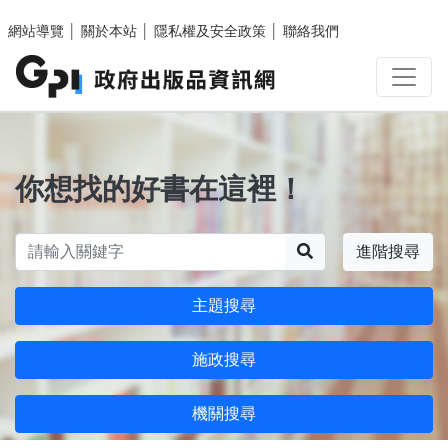
跳至主要內容區塊
網站導覽
│
關於本站
│
隱私權及安全政策
│
聯絡我們
你想找的好書在這裡！
搜尋
進階搜尋
主題搜尋
施政搜尋
機關搜尋