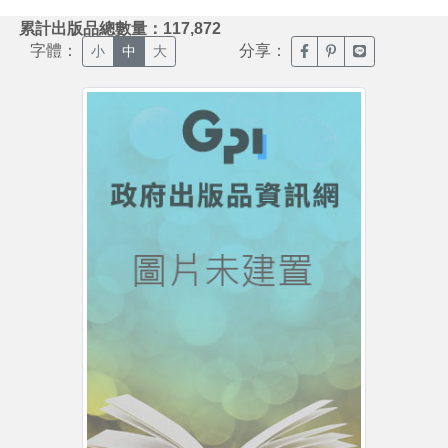
:::
累計出版品總數量：117,872
字體：
分享：
臉書分享(另開新視窗)
噗浪分享(另開新視
Line分享(另
小
中
大