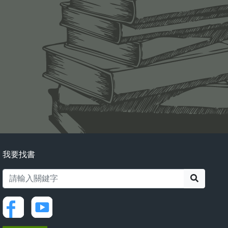
我要找書
搜尋