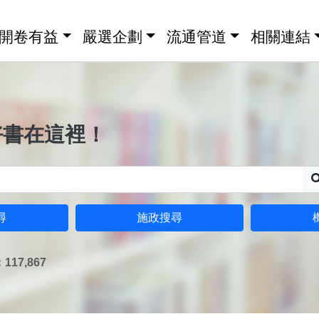
開卷有益
嚴選企劃
流通管道
相關連結
好書在這裡！
尋
施政搜尋
17,867