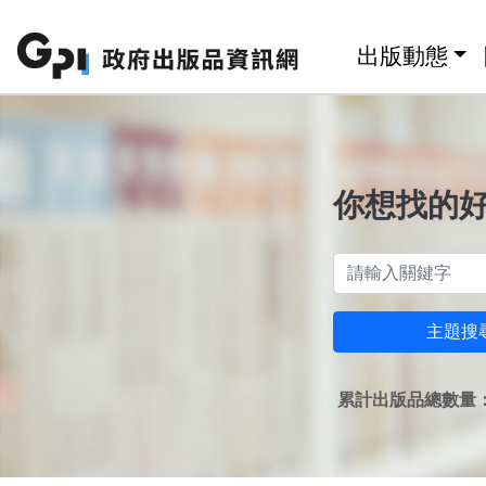
跳至主要內容區塊
:::
出版動態
你想找的
主題搜
累計出版品總數量：1