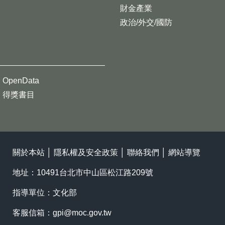
財金產業
政治/外交/國防
OpenData
得獎書目
關於本站
│
隱私權及安全政策
│
聯絡我們
│
網站導覽
地址：10491台北市中山區松江路209號
指導單位：文化部
客服信箱：
gpi@moc.gov.tw