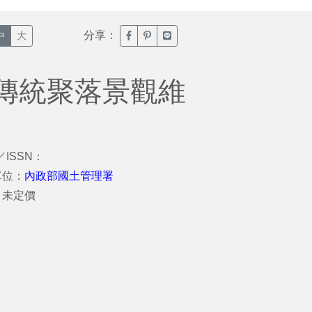
分享：
臉書分享(另開新視窗)
噗浪分享(另開新視窗)
Line分享(另開新視窗)
中
大
傳統聚落景觀維
／ISSN：
單位：
內政部國土管理署
：未定價