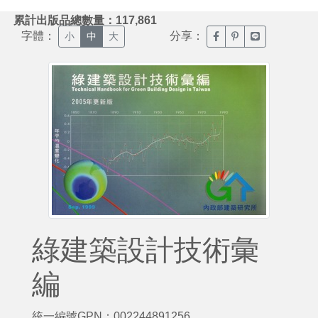
:::
累計出版品總數量：117,861
字體：
分享：
臉書分享(另開新視窗)
噗浪分享(另開新視
Line分享(另
小
中
大
綠建築設計技術彙
編
統一編號GPN：002244891256