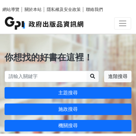
跳至主要內容區塊
網站導覽
│
關於本站
│
隱私權及安全政策
│
聯絡我們
你想找的好書在這裡！
搜尋
進階搜尋
主題搜尋
施政搜尋
機關搜尋